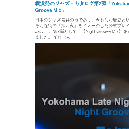
横浜発のジャズ・カタログ第2弾「Yokohama Late
Groove Mix」
日本のジャズ発祥の地であり、今もなお歴史と
そんな街の「深い夜」をイメージした公式プレイリスト「Y
Jazz」。第2弾として、【Night Groove M
ました。 前作（V...