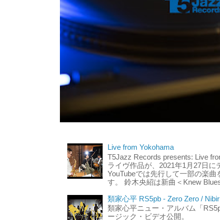
Live from Yokohama
T5Jazz Records presents: L
ライヴ作品が、2021年1月27日
YouTubeでは先行して一部の
す。 鈴木央紹は新曲＜Knew Blues＞
類家心平 RS5pb - Zero Zero / Nibir
類家心平ニュー・アルバム「RS5
ージック・ビデオ公開。