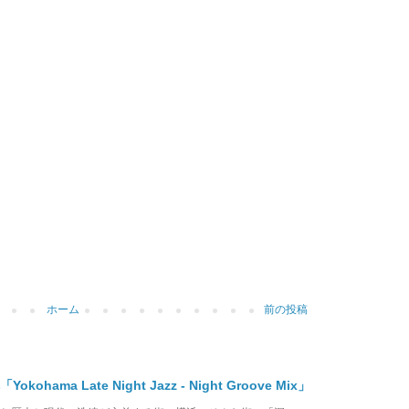
ホーム
前の投稿
ma Late Night Jazz - Night Groove Mix」