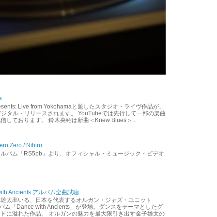
a
 presents: Live from Yokohamaと題したスタジオ・ライヴ作品が、
にデジタル・リリースされます。 YouTubeでは先行して一部の楽曲
ております。 鈴木央紹は新曲＜Knew Blues＞...
 Zero / Nibiru
ルバム「RS5pb」より、オフィシャル・ミュージック・ビデオ
 with Ancients アルバム全曲試聴
子雄太率いる、日本を代表するオルガン・ジャズ・ユニット
ルバム「Dance with Ancients」が登場。ダンスをテーマとしたグ
ドに溢れた作品。 オルガンの魅力を最大限引き出す金子雄太の