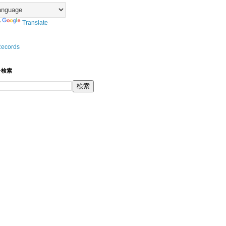
y
Translate
Records
を検索