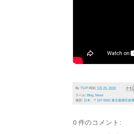
By
T5JP
時刻:
5月 25, 2019
ラベル:
Blog
,
News
場所:
日本、〒107-0062 東京都港区
0 件のコメント: