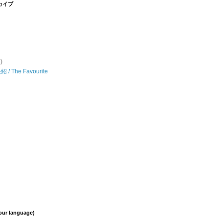
カイブ
1)
/ The Favourite
your language)