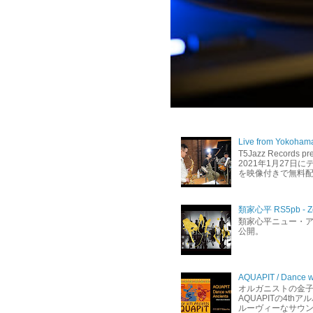
Live from Yokoham
T5Jazz Records
2021年1月27日
を映像付きで無料配信し
類家心平 RS5pb - Zero
類家心平ニュー・ア
公開。
AQUAPIT / Dance
オルガニストの金
AQUAPITの4thア
ルーヴィーなサウン