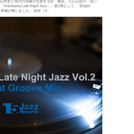
お歴史と現代の洗練が交差する街、横浜。そんな街の「深い
ama Late Night Jazz」。第2弾として、【Night
る準備が整いました。 前作（V...